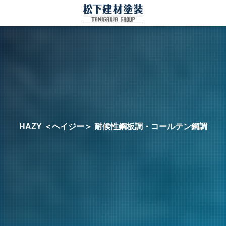
HAZY ＜ヘイジー＞ 耐候性鋼板調・コールテン鋼調