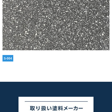
S-004