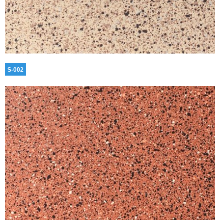
S-002